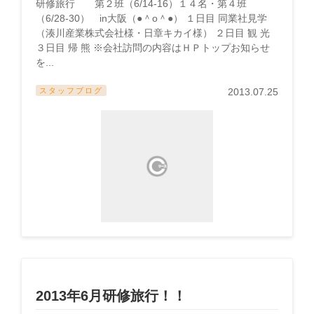
研修旅行 第２班（6/14-16）１４名・第４班
（6/28-30） in大阪（●＾o＾●） １日目 同業社見学
（湊川産業株式会社様・日章キカイ様） ２日目 観 光
３日目 帰 熊 ※会社訪問の内容はＨＰトップお知らせ
を...
スタッフブログ
2013.07.25
2013年6月研修旅行！！