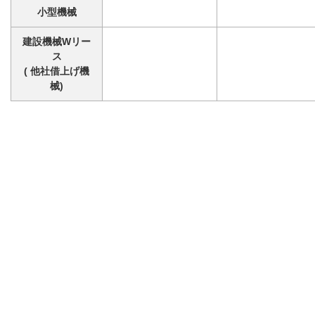
小型機械
建設機械Wリー
ス
( 他社借上げ機
械)