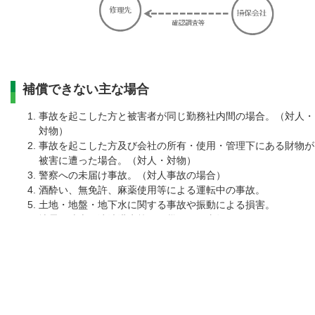
補償できない主な場合
事故を起こした方と被害者が同じ勤務社内間の場合。（対人・
対物）
事故を起こした方及び会社の所有・使用・管理下にある財物が
被害に遭った場合。（対人・対物）
警察への未届け事故。（対人事故の場合）
酒酔い、無免許、麻薬使用等による運転中の事故。
土地・地盤・地下水に関する事故や振動による損害。
地震・噴火・津波洪水等の天災による事故。
故意または重大な過失があった場合。
必要な技能講習等の未修了者による作業中の事故。
保険会社が対象外と認定した事故及び損害。
※予告無く、内容を変更させて頂くことがございます。