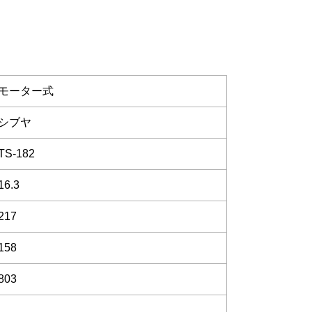
モーター式
シブヤ
TS-182
16.3
217
158
803