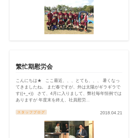
繁忙期慰労会
こんにちは★ ここ最近、、、とても、、、 暑くなっ
てきましたね。 まだ春ですが、外は太陽がギラギラで
す((+_+)) さて、4月に入りまして、弊社毎年恒例では
ありますが 年度末を終え、社員慰労...
スタッフブログ
2018.04.21