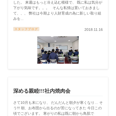
した。 来週はもっと冷え込む模様で、 既に私は気分が
下がり気味です。。。 そんな私情は置いておきまし
て、、、 弊社は今期より人財育成の為に新しい取り組
みを...
スタッフブログ
2018.11.16
深める親睦!!!社内焼肉会
さて10月も末になり、 だんだんと朝夕が寒くなり… そ
う!!! 朝、お布団から出るのが苦になってきた 今日この
頃でございます。 寒がりの私は既に朝から鳥肌で