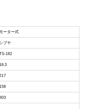
モーター式
シブヤ
TS-182
16.3
217
158
803