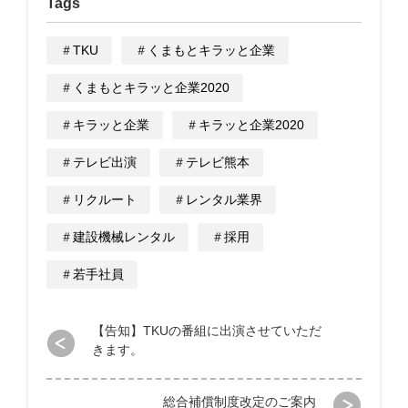
Tags
＃
TKU
＃
くまもとキラッと企業
＃
くまもとキラッと企業2020
＃
キラッと企業
＃
キラッと企業2020
＃
テレビ出演
＃
テレビ熊本
＃
リクルート
＃
レンタル業界
＃
建設機械レンタル
＃
採用
＃
若手社員
投
【告知】TKUの番組に出演させていただ
きます。
稿
ナ
総合補償制度改定のご案内